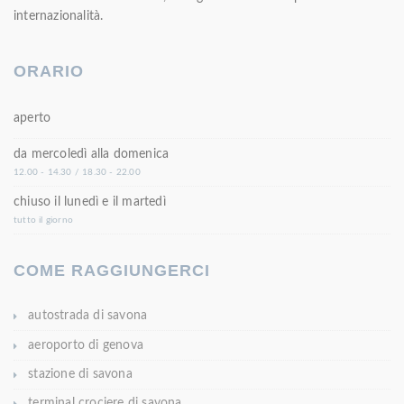
internazionalità.
ORARIO
aperto
da mercoledì alla domenica
12.00 - 14.30 / 18.30 - 22.00
chiuso il lunedì e il martedì
tutto il giorno
COME RAGGIUNGERCI
autostrada di savona
aeroporto di genova
stazione di savona
terminal crociere di savona