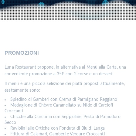
PROMOZIONI
Luna Restaurant propone, in alternativa al Menù alla Carta, una
conveniente promozione a 35€ con 2 corse e un dessert.
Il menù è una piccola selezione dei piatti proposti attualmente,
esattamente sono:
Spiedino di Gamberi con Crema di Parmigiano Reggiano
Medaglione di Chèvre Caramellato su Nido di Carciofi
Croccanti
Chicche alla Curcuma con Seppioline, Pesto di Pomodoro
Secco
Raviolini alle Ortiche con Fonduta di Blu di Langa
Frittura di Calamari, Gamberi e Verdure Croccanti